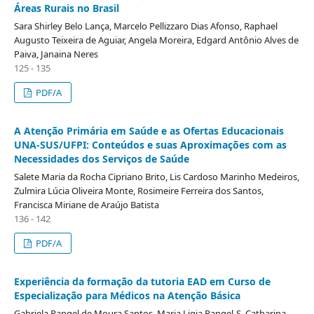
Áreas Rurais no Brasil
Sara Shirley Belo Lança, Marcelo Pellizzaro Dias Afonso, Raphael
Augusto Teixeira de Aguiar, Angela Moreira, Edgard Antônio Alves de
Paiva, Janaina Neres
125 - 135
PDF/A
A Atenção Primária em Saúde e as Ofertas Educacionais
UNA-SUS/UFPI: Conteúdos e suas Aproximações com as
Necessidades dos Serviços de Saúde
Salete Maria da Rocha Cipriano Brito, Lis Cardoso Marinho Medeiros,
Zulmira Lúcia Oliveira Monte, Rosimeire Ferreira dos Santos,
Francisca Miriane de Araújo Batista
136 - 142
PDF/A
Experiência da formação da tutoria EAD em Curso de
Especialização para Médicos na Atenção Básica
Gabriela Rangel de Moura Santos, Maria Ligia Rangel-S, Catharina