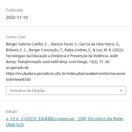
Publicado
2022-11-10
Como Citar
Berger Salema Coelho, E. ., Blasius Faust, S., Garcia da Silva Vieira, G.,
Bolsoni, C. C., Berger Conceição, T., Rubia Lindner, S., & Luz, M. R. (2022).
Tecnologias da Educação a Distância e Prevenção da Violência.
aúde
&amp; Transformação ocial ealth &mp; ocial hange
,
13
(2), 31–36.
ecuperado de
https://incubadora.periodicos.ufsc.br/index.php/saudeetransformacao/ar
ticle/view/6330
Fomatos de Citação
Edição
v. 13 n. 2 (2022): EdiÃ§Ã£o especial - 29Âº Encontro da Rede
UNA-SUS