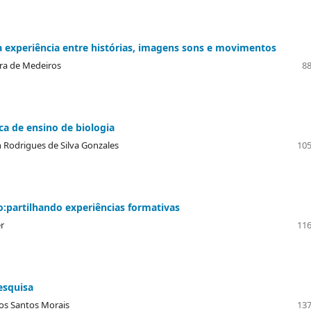
a experiência entre histórias, imagens sons e movimentos
eira de Medeiros
88
a de ensino de biologia
n Rodrigues de Silva Gonzales
105
o:partilhando experiências formativas
er
116
esquisa
dos Santos Morais
137