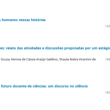
es humanos nessas histórias
155
res: relato das atividades e discussões propiciadas por um estági
e Souza, Kennia de Cássia Araújo Galdino, Shaula Maíra Vicentini de
168
futuro docente de ciências: um discurso no silêncio
182