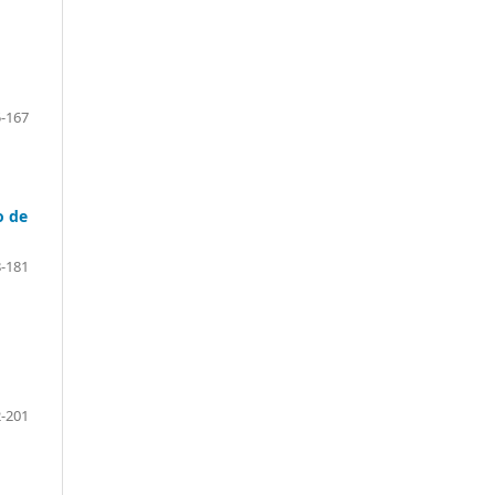
-167
o de
-181
-201