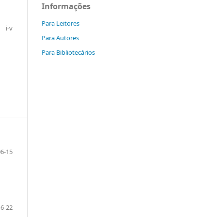
Informações
Para Leitores
i-v
Para Autores
Para Bibliotecários
06-15
16-22