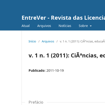
EntreVer - Revista das Licenc
Atual
Arquivos
Notícias
Sobre
Início
/
Arquivos
/
v. 1 n. 1 (2011): CiÃªncias, educa
v. 1 n. 1 (2011): CiÃªncias,
Publicado:
2011-10-19
Prefácio