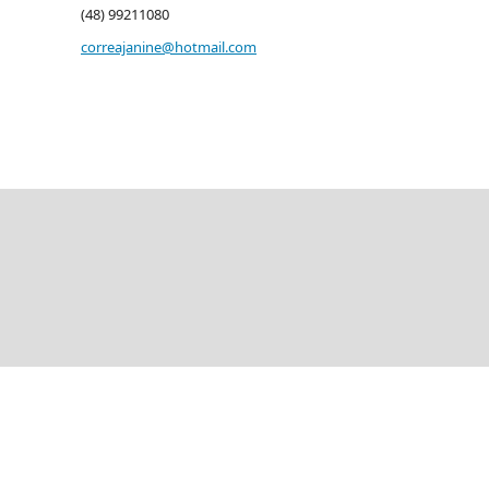
(48) 99211080
correajanine@hotmail.com