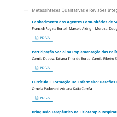
Metassínteses Qualitativas e Revisões Inte
Conhecimento dos Agentes Comunitários de Sa
Francieli Regina Bortoli, Marcelo Aldrighi Moreira, Dou
PDF/A
Participação Social na Implementação das Políti
Camila Dubow, Tatiana Thier de Borba, Camila Ribeiro S
PDF/A
Currículo E Formação Do Enfermeiro: Desafios
Ornella Padovani, Adriana Katia Corrêa
PDF/A
Brinquedo Terapêutico na Fisioterapia Respira