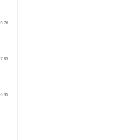
70-76
77-85
86-95