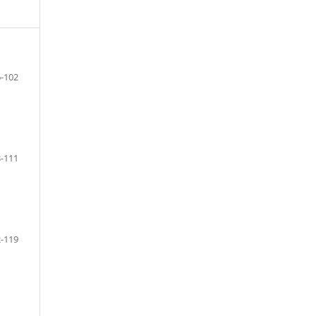
-102
-111
-119