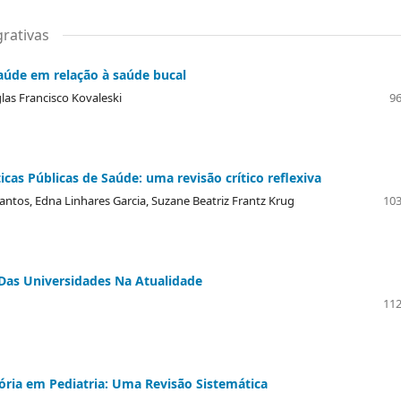
grativas
úde em relação à saúde bucal
glas Francisco Kovaleski
96
cas Públicas de Saúde: uma revisão crítico reflexiva
antos, Edna Linhares Garcia, Suzane Beatriz Frantz Krug
103
 Das Universidades Na Atualidade
112
tória em Pediatria: Uma Revisão Sistemática