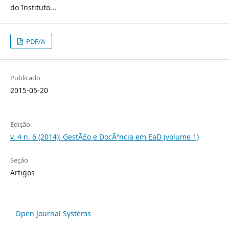
do Instituto...
PDF/A
Publicado
2015-05-20
Edição
v. 4 n. 6 (2014): GestÃ£o e DocÃªncia em EaD (volume 1)
Seção
Artigos
Open Journal Systems