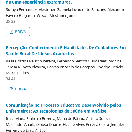
de uma experiência extramuros.
Soraya Fernandes Mestriner, Gabriela Lociolento Sanches, Alexandre
Fávero Bulgarelli, Wilson Mestriner Júnior
25-33
PDF/A
Percepção, Conhecimento E Habilidades De Cuidadores Em
Saúde Bucal De Idosos Acamados
Keila Cristina Rausch Pereira, Fernando Santos Guimarães, Monica
Teresa Ruocco Alcauza, Dalvan Antonio de Campos, Rodrigo Otávio
Moretti-Pires
34-41
PDF/A
Comunicação no Processo Educativo Desenvolvido pelos
Enfermeiros: As Tecnologias de Saúde em Análise
Italla Maira Pinheiro Bezerra, Maria de Fátima Antero Sousa
Machado, Anailza Sousa Duarte, Elciane Alves Pereira Costa, Jennifer
Ferreira de Lima Antão