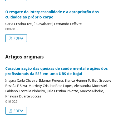
O resgate da interpessoalidade e a apropriação dos
cuidados ao próprio corpo
Carla Cristina Tze Jú Cavalcanti, Fernando Lefèvre
009-015
PDF/A
Artigos originais
Caracterização das queixas de saúde mental e ações dos
profissionais da ESF em uma UBS de Itajaí
Inajara Carla Oliveira, Ildamar Pereira, Bianca Heinen Toillier, Graciele
Pessôa E Silva, Marriety Cristine Braz Lopes, Alessandra Monestel,
Fabiano Costella Pinheiro, Julia Cristina Pivotto, Marcos Ribeiro,
Rhayssa Duarte Soccas
016-025
PDF/A