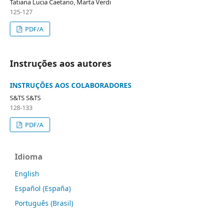
Tatiana Lucia Caetano, Marta Verdi
125-127
PDF/A
Instruções aos autores
INSTRUÇÕES AOS COLABORADORES
S&TS S&TS
128-133
PDF/A
Idioma
English
Español (España)
Português (Brasil)