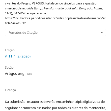
viventes do Projeto VER-SUS: fortalecendo vínculos para a questão
interdisciplinar.
aúde &amp; Transformação ocial ealth &mp; ocial hange
,
11
(2), 047–057. ecuperado de
https://incubadora.periodicos.ufsc.br/index.php/saudeetransformacao/ar
ticle/view/5532
Fomatos de Citação
Edição
v. 11 n. 2 (2020)
Seção
Artigos originais
Licença
Da submissão, os autores deverão encaminhar cópia digitalizada do
seguinte documento assinados por todos os autores do manuscrito,