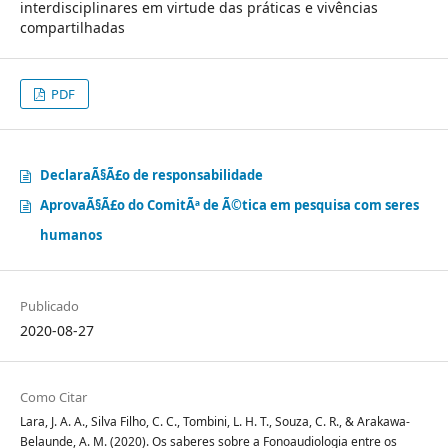
interdisciplinares em virtude das práticas e vivências
compartilhadas
PDF
DeclaraÃ§Ã£o de responsabilidade
AprovaÃ§Ã£o do ComitÃª de Ã©tica em pesquisa com seres
humanos
Publicado
2020-08-27
Como Citar
Lara, J. A. A., Silva Filho, C. C., Tombini, L. H. T., Souza, C. R., & Arakawa-
Belaunde, A. M. (2020). Os saberes sobre a Fonoaudiologia entre os