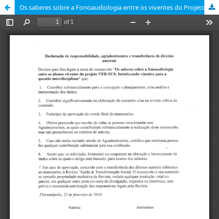
Os saberes sobre a Fonoaudiologia entre os viventes do Projeto VER-SUS: fortalecendo vínculos para a questão interdisciplinar