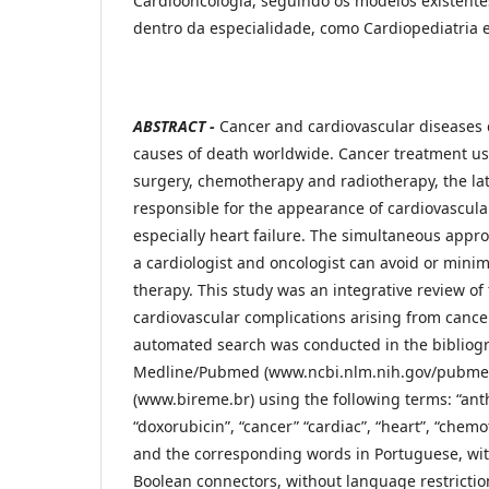
Cardiooncologia, seguindo os modelos existent
dentro da especialidade, como Cardiopediatria e
ABSTRACT -
Cancer and cardiovascular diseases 
causes of death worldwide. Cancer treatment us
surgery, chemotherapy and radiotherapy, the la
responsible for the appearance of cardiovascula
especially heart failure. The simultaneous appro
a cardiologist and oncologist can avoid or minim
therapy. This study was an integrative review of 
cardiovascular complications arising from cance
automated search was conducted in the bibliog
Medline/Pubmed (www.ncbi.nlm.nih.gov/pubmed
(www.bireme.br) using the following terms: “anth
“doxorubicin”, “cancer” “cardiac”, “heart”, “chemo
and the corresponding words in Portuguese, wit
Boolean connectors, without language restrictio