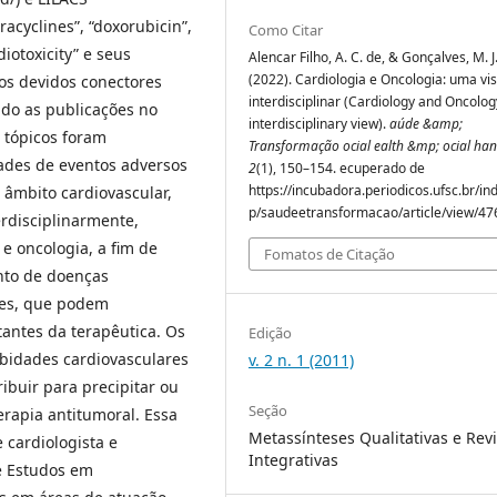
acyclines”, “doxorubicin”,
Como Citar
diotoxicity” e seus
Alencar Filho, A. C. de, & Gonçalves, M. J.
(2022). Cardiologia e Oncologia: uma vi
os devidos conectores
interdisciplinar (Cardiology and Oncolog
ndo as publicações no
interdisciplinary view).
aúde &amp;
s tópicos foram
Transformação ocial ealth &mp; ocial ha
dades de eventos adversos
2
(1), 150–154. ecuperado de
https://incubadora.periodicos.ufsc.br/in
 âmbito cardiovascular,
p/saudeetransformacao/article/view/47
rdisciplinarmente,
e oncologia, a fim de
Fomatos de Citação
nto de doenças
tes, que podem
tantes da terapêutica. Os
Edição
bidades cardiovasculares
v. 2 n. 1 (2011)
ibuir para precipitar ou
Seção
erapia antitumoral. Essa
Metassínteses Qualitativas e Rev
 cardiologista e
Integrativas
e Estudos em