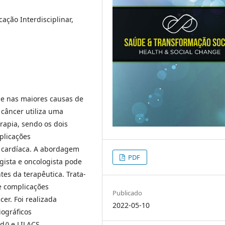
ação Interdisciplinar,
se nas maiores causas de
câncer utiliza uma
rapia, sendo os dois
plicações
a cardíaca. A abordagem
PDF
gista e oncologista pode
tes da terapêutica. Trata-
re complicações
Publicado
er. Foi realizada
2022-05-10
ográficos
/) e LILACS