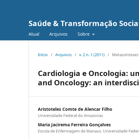
Saúde & Transformação Social
Atual
Arquivos
Sobre
Início
/
Arquivos
/
v. 2 n. 1 (2011)
/
Metassínteses 
Cardiologia e Oncologia: um
and Oncology: an interdisci
Aristoteles Comte de Alencar Filho
Universidade Federal do Amazonas
Maria Jacirema Ferreira Gonçalves
Escola de Enfermagem de Manaus. Universidade Fede