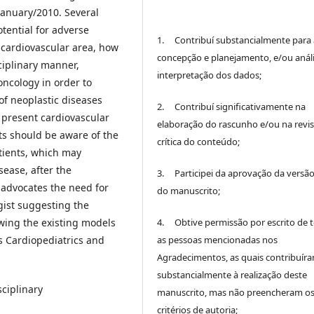
January/2010. Several
tential for adverse
1. Contribuí substancialmente para 
e cardiovascular area, how
concepção e planejamento, e/ou análi
ciplinary manner,
interpretação dos dados;
oncology in order to
of neoplastic diseases
2. Contribuí significativamente na
 present cardiovascular
elaboração do rascunho e/ou na revi
ts should be aware of the
crítica do conteúdo;
atients, which may
sease, after the
3. Participei da aprovação da versão 
 advocates the need for
do manuscrito;
gist suggesting the
owing the existing models
4. Obtive permissão por escrito de 
as Cardiopediatrics and
as pessoas mencionadas nos
Agradecimentos, as quais contribuír
substancialmente à realização deste
ciplinary
manuscrito, mas não preencheram o
critérios de autoria;