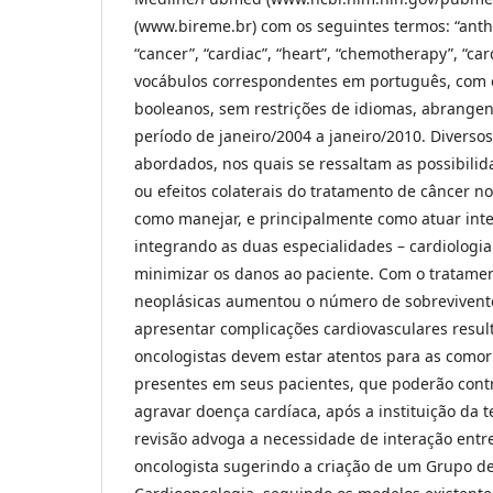
(www.bireme.br) com os seguintes termos: “anthr
“cancer”, “cardiac”, “heart”, “chemotherapy”, “car
vocábulos correspondentes em português, com 
booleanos, sem restrições de idiomas, abrange
período de janeiro/2004 a janeiro/2010. Diverso
abordados, nos quais se ressaltam as possibili
ou efeitos colaterais do tratamento de câncer no
como manejar, e principalmente como atuar inte
integrando as duas especialidades – cardiologia 
minimizar os danos ao paciente. Com o tratame
neoplásicas aumentou o número de sobreviven
apresentar complicações cardiovasculares resul
oncologistas devem estar atentos para as comor
presentes em seus pacientes, que poderão contr
agravar doença cardíaca, após a instituição da t
revisão advoga a necessidade de interação entre
oncologista sugerindo a criação de um Grupo d