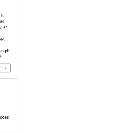
 F.
são
y: an
nge
,
dex.ph
6
isões