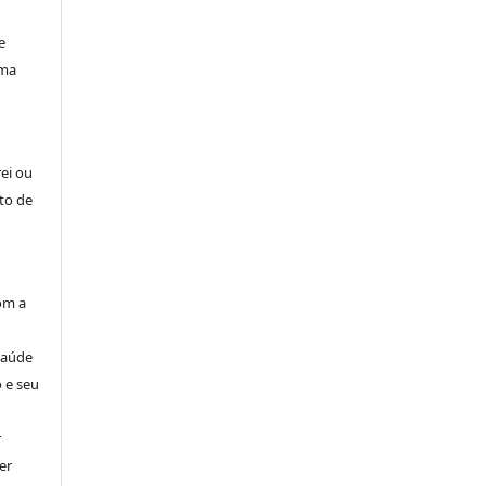
e
uma
rei ou
to de
om a
Saúde
 e seu
r
er