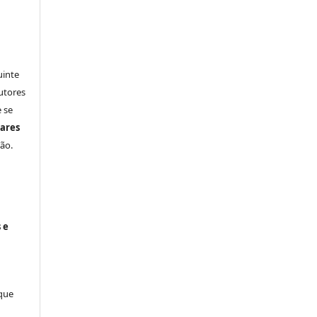
uinte
utores
 se
ares
ão.
 e
 que