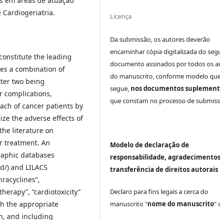
es em áreas de atuação
 Cardiogeriatria.
Licença
Da submissão, os autores deverão
encaminhar cópia digitalizada do seg
constitute the leading
documento assinados por todos os a
es a combination of
do manuscrito, conforme modelo que
tter two being
segue,
nos documentos suplement
r complications,
que constam no processo de submiss
ach of cancer patients by
ize the adverse effects of
the literature on
r treatment. An
Modelo de declaração de
raphic databases
responsabilidade, agradecimentos
/) and LILACS
transferência de direitos autorais
racyclines”,
therapy”, “cardiotoxicity”
Declaro para fins legais a cerca do
h the appropriate
manuscrito "
nome do manuscrito
"
n, and including