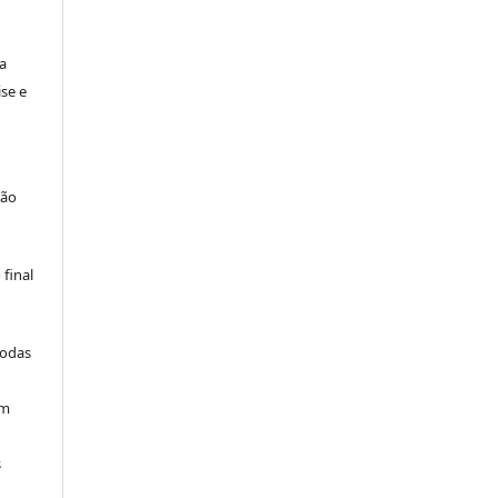
a
se e
são
final
todas
am
s