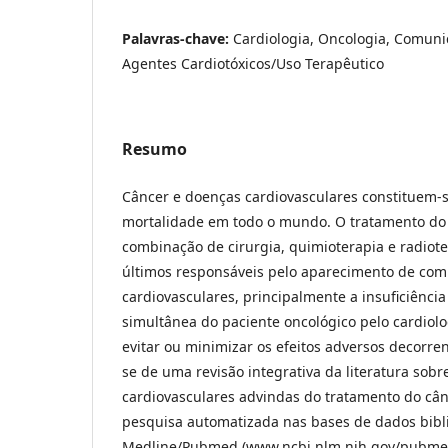
Palavras-chave:
Cardiologia, Oncologia, Comunic
Agentes Cardiotóxicos/Uso Terapêutico
Resumo
Câncer e doenças cardiovasculares constituem-
mortalidade em todo o mundo. O tratamento do 
combinação de cirurgia, quimioterapia e radiote
últimos responsáveis pelo aparecimento de com
cardiovasculares, principalmente a insuficiênci
simultânea do paciente oncológico pelo cardiolo
evitar ou minimizar os efeitos adversos decorren
se de uma revisão integrativa da literatura sob
cardiovasculares advindas do tratamento do cânc
pesquisa automatizada nas bases de dados bibli
Medline/Pubmed (www.ncbi.nlm.nih.gov/pubmed