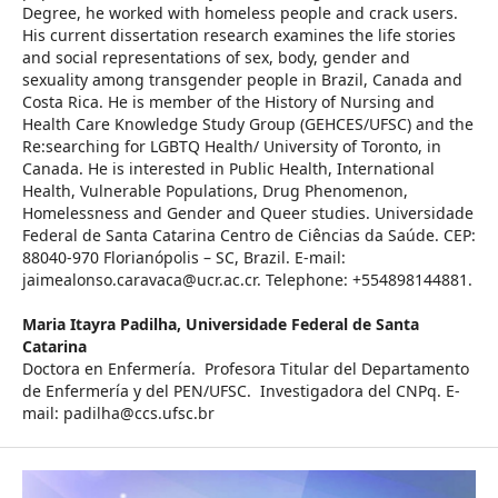
Degree, he worked with homeless people and crack users.
His current dissertation research examines the life stories
and social representations of sex, body, gender and
sexuality among transgender people in Brazil, Canada and
Costa Rica. He is member of the History of Nursing and
Health Care Knowledge Study Group (GEHCES/UFSC) and the
Re:searching for LGBTQ Health/ University of Toronto, in
Canada. He is interested in Public Health, International
Health, Vulnerable Populations, Drug Phenomenon,
Homelessness and Gender and Queer studies. Universidade
Federal de Santa Catarina Centro de Ciências da Saúde. CEP:
88040-970 Florianópolis – SC, Brazil. E-mail:
jaimealonso.caravaca@ucr.ac.cr. Telephone: +554898144881.
Maria Itayra Padilha,
Universidade Federal de Santa
Catarina
Doctora en Enfermería. Profesora Titular del Departamento
de Enfermería y del PEN/UFSC. Investigadora del CNPq. E-
mail: padilha@ccs.ufsc.br