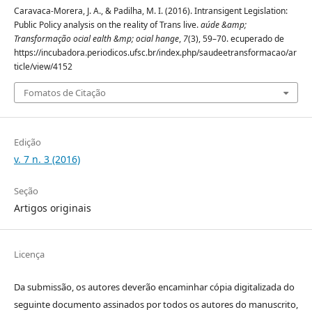
Caravaca-Morera, J. A., & Padilha, M. I. (2016). Intransigent Legislation:
Public Policy analysis on the reality of Trans live.
aúde &amp;
Transformação ocial ealth &mp; ocial hange
,
7
(3), 59–70. ecuperado de
https://incubadora.periodicos.ufsc.br/index.php/saudeetransformacao/ar
ticle/view/4152
Fomatos de Citação
Edição
v. 7 n. 3 (2016)
Seção
Artigos originais
Licença
Da submissão, os autores deverão encaminhar cópia digitalizada do
seguinte documento assinados por todos os autores do manuscrito,