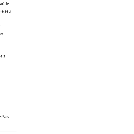
Saúde
 e seu
r
er
eis
ctivas