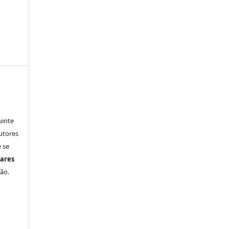
uinte
utores
 se
ares
ão.