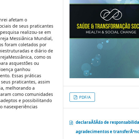
hrei afetam o
ciais de seus praticantes
pesquisa realizou-se em
greja Messiânica Mundial,
os foram coletados por
iestruturadas e diário de
grejaMessiânica, como os
 para asquestões ou
-doença ganhou
ento. Essas práticas
eus praticantes, assim
ia, melhorando a
guraram como comunidades
PDF/A
adeptos e possibilitando
o nasexperiências
declaraÃ§Ã£o de responsabilid
agradecimentos e transferÃªnc