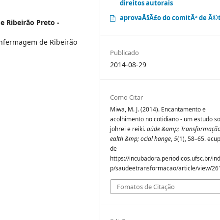
direitos autorais
aprovaÃ§Ã£o do comitÃª de Ã©t
 Ribeirão Preto -
 Enfermagem de Ribeirão
Publicado
2014-08-29
Como Citar
Miwa, M. J. (2014). Encantamento e
acolhimento no cotidiano - um estudo s
johrei e reiki.
aúde &amp; Transformação
ealth &mp; ocial hange
,
5
(1), 58–65. ecu
de
https://incubadora.periodicos.ufsc.br/in
p/saudeetransformacao/article/view/26
Fomatos de Citação