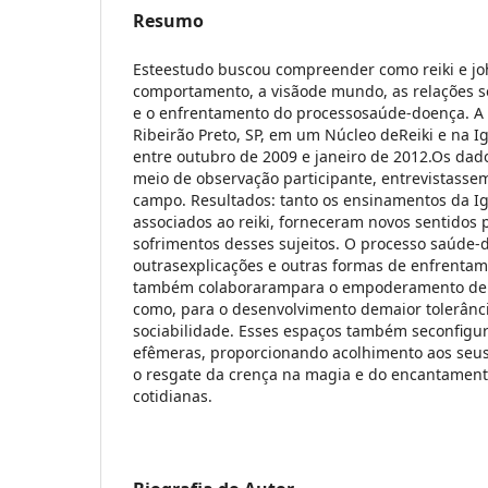
Resumo
Esteestudo buscou compreender como reiki e jo
comportamento, a visãode mundo, as relações so
e o enfrentamento do processosaúde-doença. A 
Ribeirão Preto, SP, em um Núcleo deReiki e na I
entre outubro de 2009 e janeiro de 2012.Os dad
meio de observação participante, entrevistassem
campo. Resultados: tanto os ensinamentos da I
associados ao reiki, forneceram novos sentidos
sofrimentos desses sujeitos. O processo saúde
outrasexplicações e outras formas de enfrentam
também colaborarampara o empoderamento de s
como, para o desenvolvimento demaior tolerânc
sociabilidade. Esses espaços também seconfi
efêmeras, proporcionando acolhimento aos seus
o resgate da crença na magia e do encantament
cotidianas.