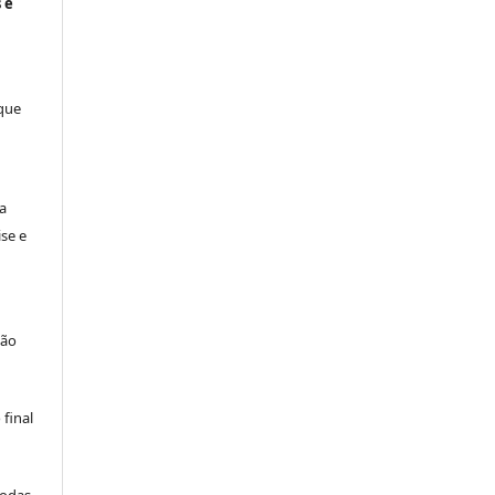
 e
 que
a
se e
são
final