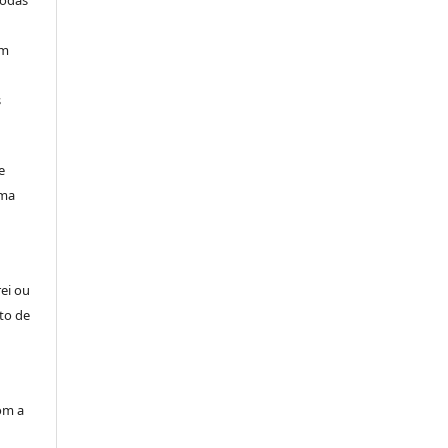
todas
am
s
e
uma
rei ou
to de
om a