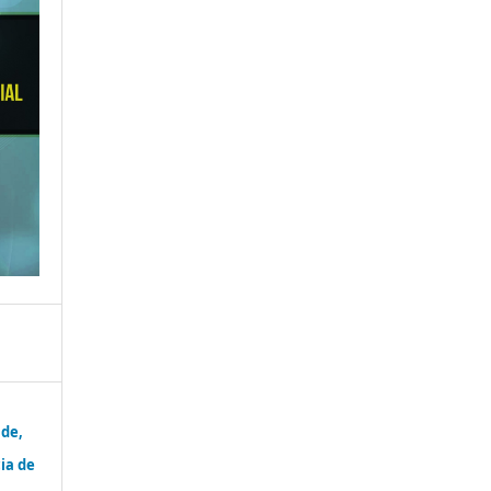
ade,
ia de