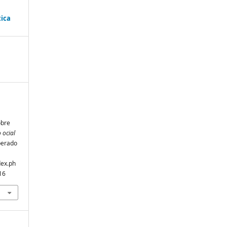
ica
obre
 ocial
perado
dex.ph
16