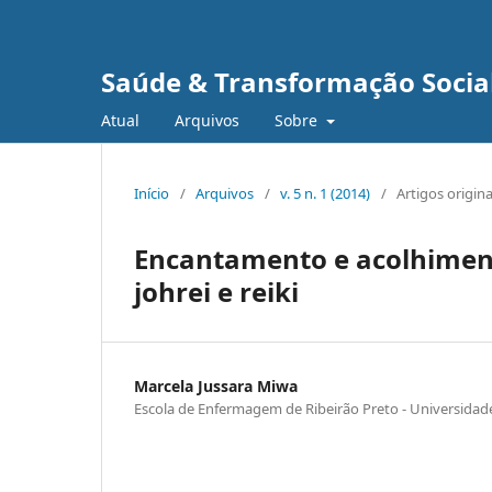
Saúde & Transformação Social
Atual
Arquivos
Sobre
Início
/
Arquivos
/
v. 5 n. 1 (2014)
/
Artigos origina
Encantamento e acolhiment
johrei e reiki
Marcela Jussara Miwa
Escola de Enfermagem de Ribeirão Preto - Universidad