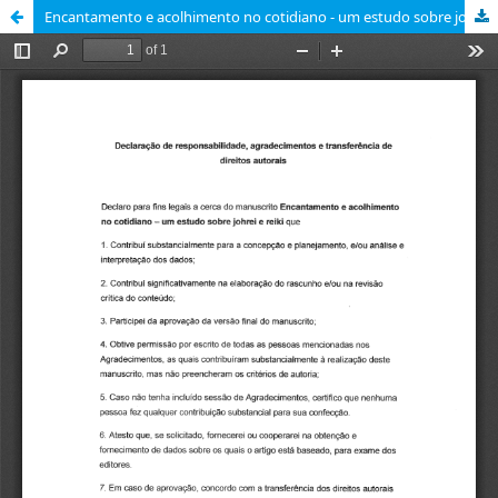
Encantamento e acolhimento no cotidiano - um estudo sobre johrei e reiki