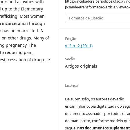
pursued activities with
https://incubadora.periodicos.ufsc.br/in
p/saudeetransformacao/article/view/65
d up to the Elementary
trafficking. Most women
Fomatos de Citação
o incarceration through
o has been arrested. A
 on other drugs. Many of
Edição
ing pregnancy. The
v. 2 n. 2 (2011)
to reducing pain,
Seção
est, cessation of drug use
Artigos originais
Licença
Da submissão, os autores deverão
encaminhar cópia digitalizada do seg
documento assinados por todos os a
do manuscrito, conforme modelo que
segue,
nos documentos suplement