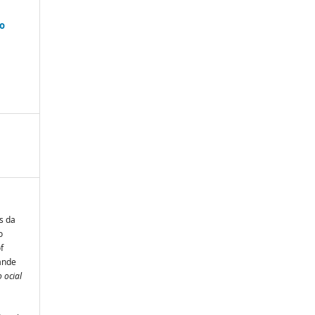
to
as da
o
f
ande
 ocial