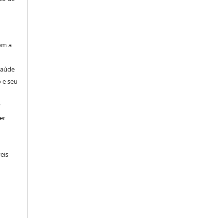
om a
Saúde
 e seu
r
er
eis