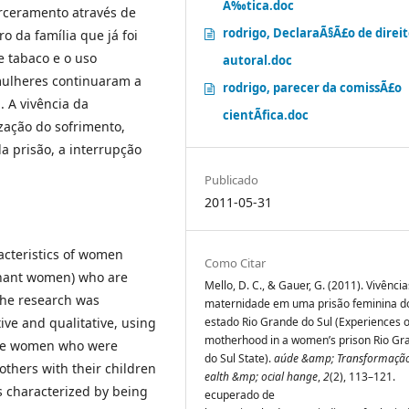
Ã‰tica.doc
arceramento através de
rodrigo, DeclaraÃ§Ã£o de direi
o da família que já foi
e tabaco e o uso
autoral.doc
mulheres continuaram a
rodrigo, parecer da comissÃ£o
. A vivência da
cientÃ­fica.doc
zação do sofrimento,
a prisão, a interrupção
Publicado
2011-05-31
acteristics of women
Como Citar
gnant women) who are
Mello, D. C., & Gauer, G. (2011). Vivênci
 The research was
maternidade em uma prisão feminina d
ve and qualitative, using
estado Rio Grande do Sul (Experiences o
motherhood in a women’s prison Rio Gr
-one women who were
do Sul State).
aúde &amp; Transformação
others with their children
ealth &mp; ocial hange
,
2
(2), 113–121.
is characterized by being
ecuperado de