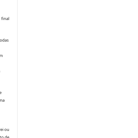
final
todas
am
s
e
uma
rei ou
to de