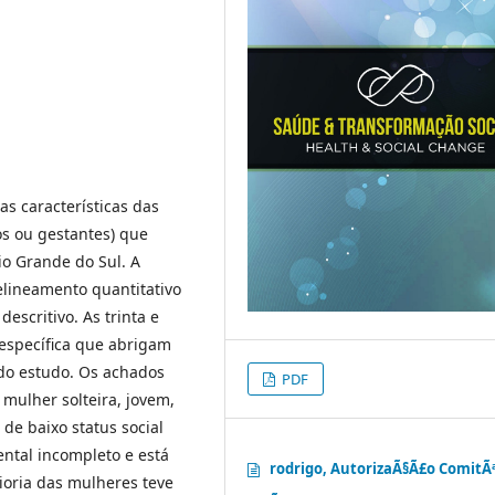
s características das
s ou gestantes) que
o Grande do Sul. A
elineamento quantitativo
descritivo. As trinta e
específica que abrigam
do estudo. Os achados
PDF
 mulher solteira, jovem,
 de baixo status social
ntal incompleto e está
rodrigo, AutorizaÃ§Ã£o ComitÃ
ioria das mulheres teve