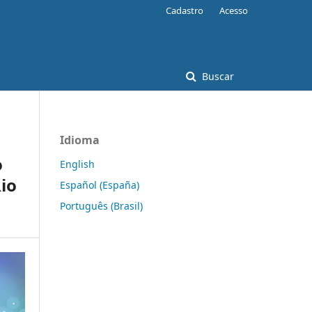
Cadastro
Acesso
Buscar
Idioma
o
English
io
Español (España)
Português (Brasil)