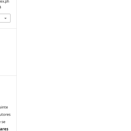
dex.ph
4
uinte
utores
 se
ares