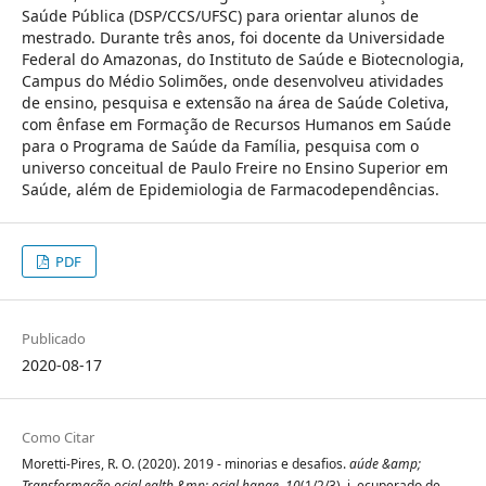
Saúde Pública (DSP/CCS/UFSC) para orientar alunos de
mestrado. Durante três anos, foi docente da Universidade
Federal do Amazonas, do Instituto de Saúde e Biotecnologia,
Campus do Médio Solimões, onde desenvolveu atividades
de ensino, pesquisa e extensão na área de Saúde Coletiva,
com ênfase em Formação de Recursos Humanos em Saúde
para o Programa de Saúde da Família, pesquisa com o
universo conceitual de Paulo Freire no Ensino Superior em
Saúde, além de Epidemiologia de Farmacodependências.
PDF
Publicado
2020-08-17
Como Citar
Moretti-Pires, R. O. (2020). 2019 - minorias e desafios.
aúde &amp;
Transformação ocial ealth &mp; ocial hange
,
10
(1/2/3), i. ecuperado de