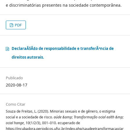
e discriminatórias presentes na sociedade contemporânea.
PDF
DeclaraÃ§Ã£o de responsabilidade e transferÃªncia de
direitos autorais.
Publicado
2020-08-17
Como Citar
Souza de Freitas, L. (2020). Minorias sexuais e de gênero, o estigma
social e a sociedade de risco.
aúde &amp; Transformação ocial ealth &mp;
ocial hange
,
10
(1/2/3), 001–010. ecuperado de
https://incubadora.periodicos.ufsc.br/index.php/saudeetransformacao/ar