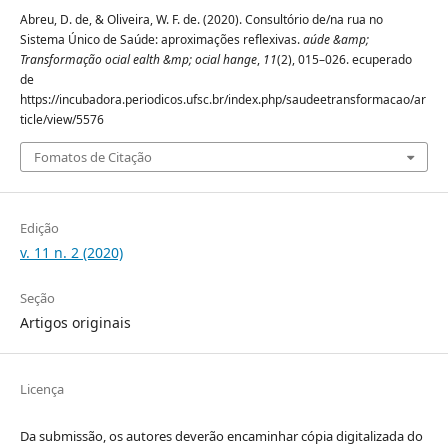
Abreu, D. de, & Oliveira, W. F. de. (2020). Consultório de/na rua no
Sistema Único de Saúde: aproximações reflexivas.
aúde &amp;
Transformação ocial ealth &mp; ocial hange
,
11
(2), 015–026. ecuperado
de
https://incubadora.periodicos.ufsc.br/index.php/saudeetransformacao/ar
ticle/view/5576
Fomatos de Citação
Edição
v. 11 n. 2 (2020)
Seção
Artigos originais
Licença
Da submissão, os autores deverão encaminhar cópia digitalizada do