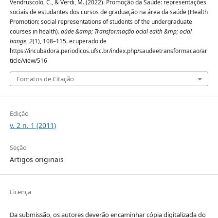
Vendruscolo, C., & Verdi, M. (2022). Promoção da Saúde: representações
sociais de estudantes dos cursos de graduação na área da saúde (Health
Promotion: social representations of students of the undergraduate
courses in health).
aúde &amp; Transformação ocial ealth &mp; ocial
hange
,
2
(1), 108–115. ecuperado de
https://incubadora.periodicos.ufsc.br/index.php/saudeetransformacao/ar
ticle/view/516
Fomatos de Citação
Edição
v. 2 n. 1 (2011)
Seção
Artigos originais
Licença
Da submissão, os autores deverão encaminhar cópia digitalizada do