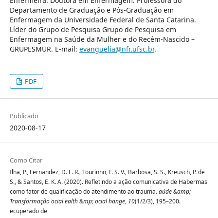
Enfermeira. Doutora em Enfermagem. Professora do
Departamento de Graduação e Pós-Graduação em
Enfermagem da Universidade Federal de Santa Catarina.
Líder do Grupo de Pesquisa Grupo de Pesquisa em
Enfermagem na Saúde da Mulher e do Recém-Nascido –
GRUPESMUR. E-mail:
evanguelia@nfr.ufsc.br
.
PDF
Publicado
2020-08-17
Como Citar
Ilha, P., Fernandez, D. L. R., Tourinho, F. S. V., Barbosa, S. S., Kreusch, P. de
S., & Santos, E. K. A. (2020). Refletindo a ação comunicativa de Habermas
como fator de qualificação do atendimento ao trauma.
aúde &amp;
Transformação ocial ealth &mp; ocial hange
,
10
(1/2/3), 195–200.
ecuperado de