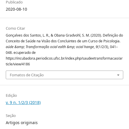
Publicado
2020-08-10
Como Citar
Gonçalves dos Santos, L. R., & Obana Gradvohl, S. M. (2020). Definição do
Conceito de Saúde na Visão dos Concluintes de um Curso de Psicologia.
aúde &amp; Transformação ocial ealth &mp; ocial hange
,
9
(1/2/3), 041–
048. ecuperado de
https://incubadora.periodicos.ufsc.br/index.php/saudeetransformacao/ar
ticle/view/4186
Fomatos de Citação
Edição
v. 9 n. 1/2/3 (2018)
Seção
Artigos originais