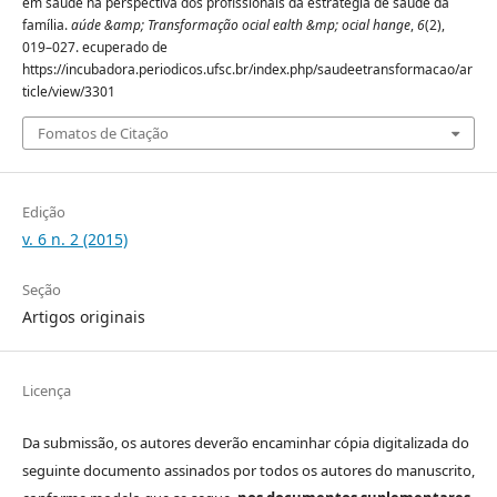
em saúde na perspectiva dos profissionais da estratégia de saúde da
família.
aúde &amp; Transformação ocial ealth &mp; ocial hange
,
6
(2),
019–027. ecuperado de
https://incubadora.periodicos.ufsc.br/index.php/saudeetransformacao/ar
ticle/view/3301
Fomatos de Citação
Edição
v. 6 n. 2 (2015)
Seção
Artigos originais
Licença
Da submissão, os autores deverão encaminhar cópia digitalizada do
seguinte documento assinados por todos os autores do manuscrito,