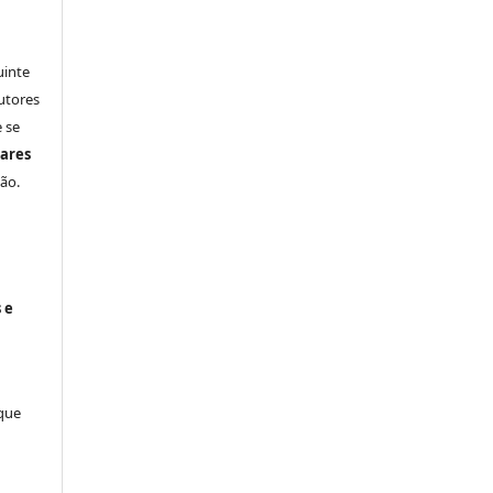
uinte
utores
 se
ares
ão.
 e
 que