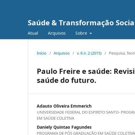
Saúde & Transformação Social
Atual
Arquivos
Sobre
Início
/
Arquivos
/
v. 6 n. 2 (2015)
/
Pesquisa, Teor
Paulo Freire e saúde: Revis
saúde do futuro.
Adauto Oliveira Emmerich
UNIVERSIDADE FEDERAL DO ESPIRITO SANTO- PROG
EM SAÚDE COLETIVA
Daniely Quintao Fagundes
PROGRAMA DE PÓS GRADUAÇÃO EM SAÚDE COLETIVA