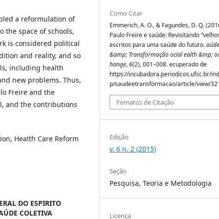
Como Citar
led a reformulation of
Emmerich, A. O., & Fagundes, D. Q. (201
o the space of schools,
Paulo Freire e saúde: Revisitando “velho
rk is considered political
escritos para uma saúde do futuro.
aúd
&amp; Transformação ocial ealth &mp; oc
ition and reality, and so
hange
,
6
(2), 001–008. ecuperado de
ls, including health
https://incubadora.periodicos.ufsc.br/in
 and new problems. Thus,
p/saudeetransformacao/article/view/32
lo Freire and the
Fomatos de Citação
l, and the contributions
Edição
ion, Health Care Reform
v. 6 n. 2 (2015)
Seção
Pesquisa, Teoria e Metodologia
ERAL DO ESPIRITO
AÚDE COLETIVA
Licença