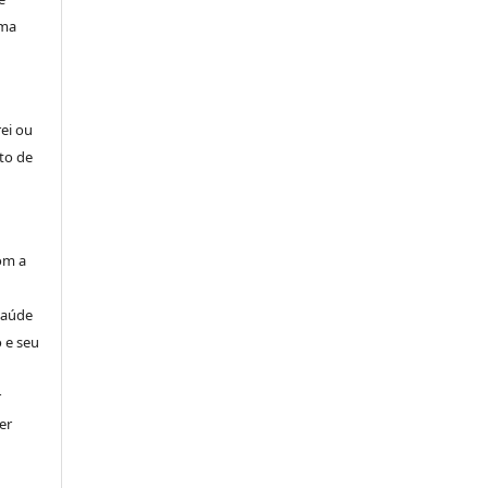
uma
rei ou
to de
om a
Saúde
 e seu
r
er