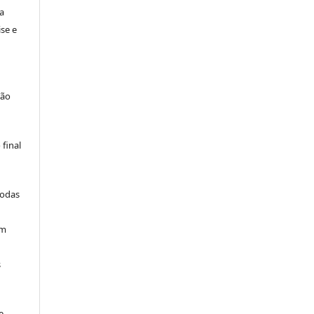
a
se e
são
final
todas
am
s
e