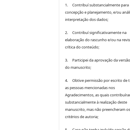
1. Contribuí substancialmente para 
concepção e planejamento, e/ou análi
interpretação dos dados;
2. Contribuí significativamente na
elaboração do rascunho e/ou na revi
crítica do conteúdo;
3. Participei da aprovação da versão 
do manuscrito;
4. Obtive permissão por escrito de 
as pessoas mencionadas nos
Agradecimentos, as quais contribuír
substancialmente à realização deste
manuscrito, mas não preencheram o
critérios de autoria;
5. Caso não tenha incluído sessão d