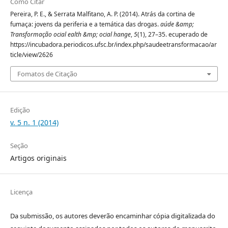
Como Citar
Pereira, P. E., & Serrata Malfitano, A. P. (2014). Atrás da cortina de
fumaça: jovens da periferia e a temática das drogas.
aúde &amp;
Transformação ocial ealth &mp; ocial hange
,
5
(1), 27–35. ecuperado de
https://incubadora.periodicos.ufsc.br/index.php/saudeetransformacao/ar
ticle/view/2626
Fomatos de Citação
Edição
v. 5 n. 1 (2014)
Seção
Artigos originais
Licença
Da submissão, os autores deverão encaminhar cópia digitalizada do