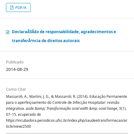
PDF/A
DeclaraÃ§Ã£o de responsabilidade, agradecimentos e
transferÃªncia de direitos autorais
Publicado
2014-08-29
Como Citar
Massaroli, A., Martini, J. G., & Massaroli, R. (2014). Educação Permanente
para o aperfeiçoamento do Controle de Infecção Hospitalar: revisão
integrativa.
aúde &amp; Transformação ocial ealth &mp; ocial hange
,
5
(1),
07–15. ecuperado de
https://incubadora.periodicos.ufsc.br/index.php/saudeetransformacao/ar
ticle/view/2500