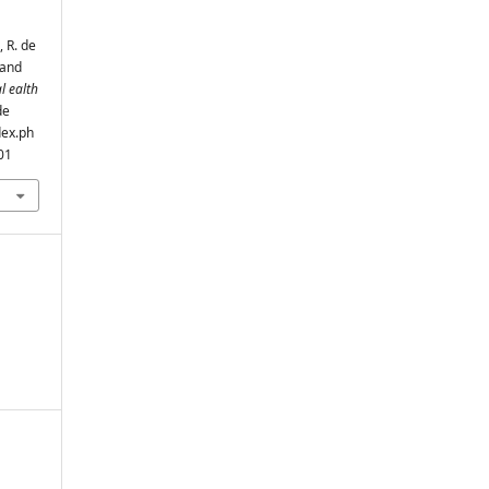
, R. de
 and
l ealth
de
dex.ph
01