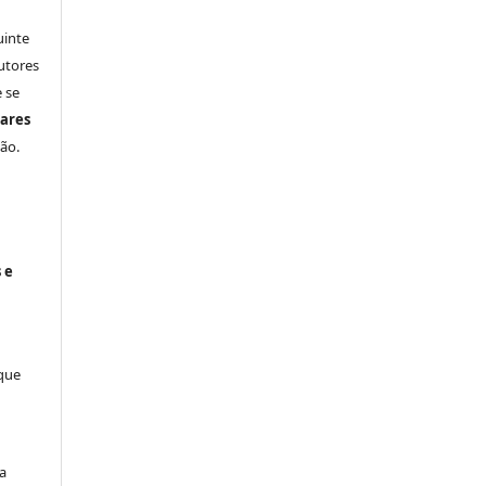
uinte
utores
 se
ares
ão.
 e
 que
a