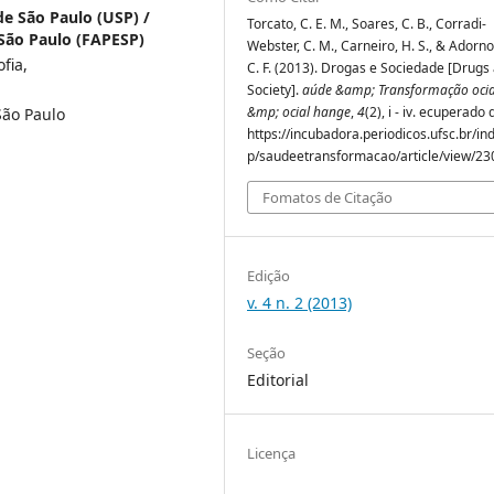
de São Paulo (USP) /
Torcato, C. E. M., Soares, C. B., Corradi-
São Paulo (FAPESP)
Webster, C. M., Carneiro, H. S., & Adorno
fia,
C. F. (2013). Drogas e Sociedade [Drugs
Society].
aúde &amp; Transformação ocia
&mp; ocial hange
,
4
(2), i - iv. ecuperado 
São Paulo
https://incubadora.periodicos.ufsc.br/in
p/saudeetransformacao/article/view/23
Fomatos de Citação
Edição
v. 4 n. 2 (2013)
Seção
Editorial
Licença