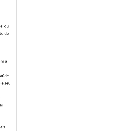
rei ou
to de
om a
Saúde
 e seu
r
er
eis