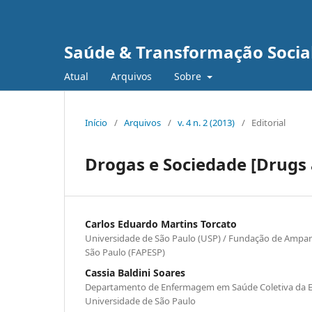
Saúde & Transformação Social
Atual
Arquivos
Sobre
Início
/
Arquivos
/
v. 4 n. 2 (2013)
/
Editorial
Drogas e Sociedade [Drugs 
Carlos Eduardo Martins Torcato
Universidade de São Paulo (USP) / Fundação de Ampar
São Paulo (FAPESP)
Cassia Baldini Soares
Departamento de Enfermagem em Saúde Coletiva da 
Universidade de São Paulo