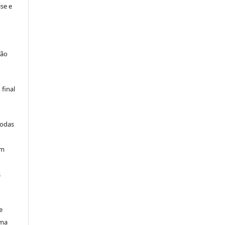
se e
são
final
todas
am
s
e
uma