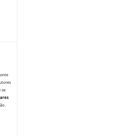
uinte
utores
 se
ares
ão.