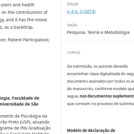
Edição
 users and health
v. 4 n. 3 (2013)
 on the contributions of
gy, and it has the movie
Seção
z, as a backdrop.
Pesquisa, Teoria e Metodologia
n; Patient Participation;
Licença
Da submissão, os autores deverão
encaminhar cópia digitalizada do seg
documento assinados por todos os a
do manuscrito, conforme modelo que
segue,
nos documentos suplement
ogia. Faculdade de
que constam no processo de submiss
Universidade de São
amento de Psicologia da
irão Preto (USP), atuando
rograma de Pós-Graduação
Modelo de declaração de
ia e Casal pelo Instituto