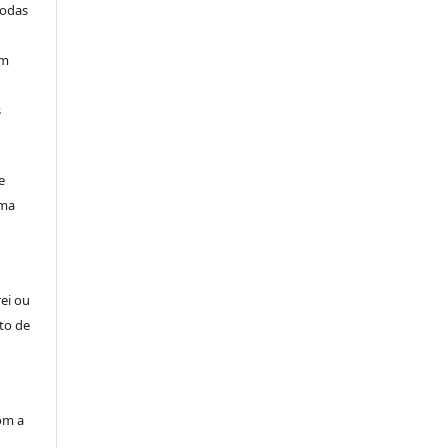
todas
am
s
e
uma
rei ou
to de
om a