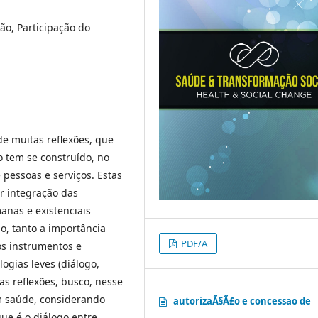
ão, Participação do
e muitas reflexões, que
 tem se construído, no
 pessoas e serviços. Estas
r integração das
anas e existenciais
o, tanto a importância
PDF/A
os instrumentos e
ogias leves (diálogo,
s reflexões, busco, nesse
em saúde, considerando
autorizaÃ§Ã£o e concessao de
que é o diálogo entre