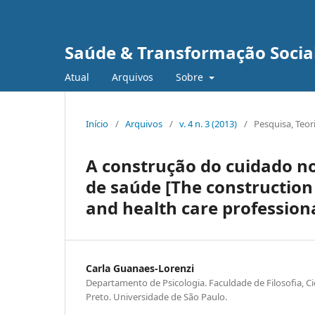
Saúde & Transformação Social
Atual
Arquivos
Sobre
Início
/
Arquivos
/
v. 4 n. 3 (2013)
/
Pesquisa, Teor
A construção do cuidado no
de saúde [The construction
and health care professiona
Carla Guanaes-Lorenzi
Departamento de Psicologia. Faculdade de Filosofia, Ci
Preto. Universidade de São Paulo.