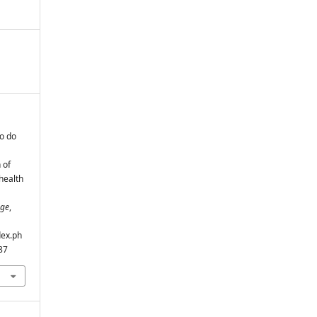
ão do
 of
health
nge
,
dex.ph
87