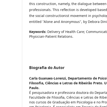
this construction, namely, the dialogue between
professionals. This reflection is developed based
the social constructionist movement in psycholo
entitled "Alone and Anonymous", by Debora Dini
Keywords:
Delivery of Health Care; Communicatio
Physician-Patient Relations.
Biografia do Autor
Carla Guanaes-Lorenzi,
Departamento de Psicol
Filosofia, Ciências e Letras de Ribeirão Preto. 
Paulo.
É pesquisadora e professora doutora do Depart
Faculdade de Filosofia, Ciências e Letras de Ribe
nos cursos de Graduação em Psicologia e no P
em Psicologia. É especialista em Terapia de Famíl