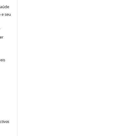
Saúde
 e seu
r
er
eis
ctivas