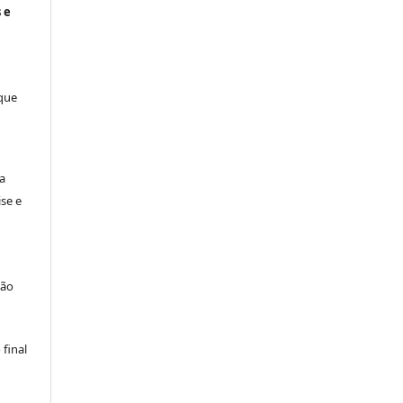
 e
 que
a
se e
são
final