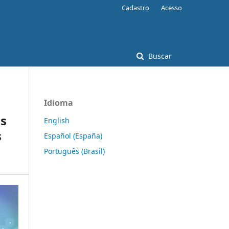
Cadastro
Acesso
Buscar
Idioma
is
English
s
Español (España)
Português (Brasil)