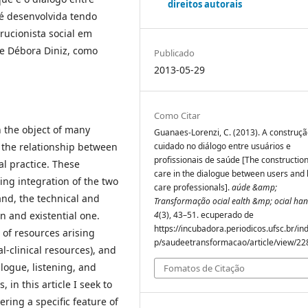
direitos autorais
 é desenvolvida tendo
ucionista social em
 de Débora Diniz, como
Publicado
2013-05-29
Como Citar
 the object of many
Guanaes-Lorenzi, C. (2013). A construç
w the relationship between
cuidado no diálogo entre usuários e
profissionais de saúde [The construction
al practice. These
care in the dialogue between users and 
ing integration of the two
care professionals].
aúde &amp;
and, the technical and
Transformação ocial ealth &mp; ocial ha
n and existential one.
4
(3), 43–51. ecuperado de
https://incubadora.periodicos.ufsc.br/in
 of resources arising
p/saudeetransformacao/article/view/22
-clinical resources), and
logue, listening, and
Fomatos de Citação
 in this article I seek to
ering a specific feature of