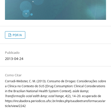
PDF/A
Publicado
2013-04-24
Como Citar
Corradi-Webster, C. M. (2013). Consumo de Drogas: Considerações sobre
a Clínica no Contexto do SUS [Drug Consumption: Clinical Considerations
in the Brazilian National Health System Context].
aúde &amp;
Transformação ocial ealth &mp; ocial hange
,
4
(2), 14–20. ecuperado de
https://incubadora.periodicos.ufsc.br/index.php/saudeetransformacao/ar
ticle/view/2242