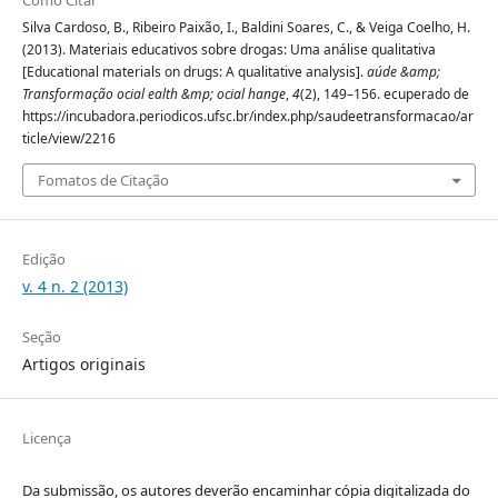
Silva Cardoso, B., Ribeiro Paixão, I., Baldini Soares, C., & Veiga Coelho, H.
(2013). Materiais educativos sobre drogas: Uma análise qualitativa
[Educational materials on drugs: A qualitative analysis].
aúde &amp;
Transformação ocial ealth &mp; ocial hange
,
4
(2), 149–156. ecuperado de
https://incubadora.periodicos.ufsc.br/index.php/saudeetransformacao/ar
ticle/view/2216
Fomatos de Citação
Edição
v. 4 n. 2 (2013)
Seção
Artigos originais
Licença
Da submissão, os autores deverão encaminhar cópia digitalizada do