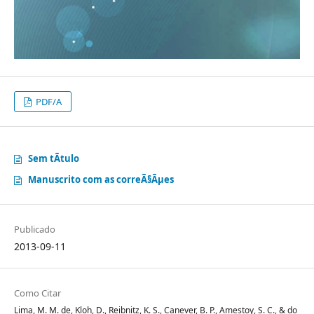
PDF/A
Sem tÃ­tulo
Manuscrito com as correÃ§Ãµes
Publicado
2013-09-11
Como Citar
Lima, M. M. de, Kloh, D., Reibnitz, K. S., Canever, B. P., Amestoy, S. C., & do