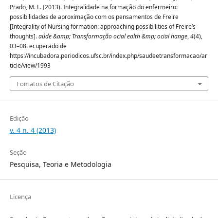
Prado, M. L. (2013). Integralidade na formação do enfermeiro:
possibilidades de aproximação com os pensamentos de Freire
[Integrality of Nursing formation: approaching possibilities of Freire’s
thoughts].
aúde &amp; Transformação ocial ealth &mp; ocial hange
,
4
(4),
03–08. ecuperado de
https://incubadora.periodicos.ufsc.br/index.php/saudeetransformacao/ar
ticle/view/1993
Fomatos de Citação
Edição
v. 4 n. 4 (2013)
Seção
Pesquisa, Teoria e Metodologia
Licença