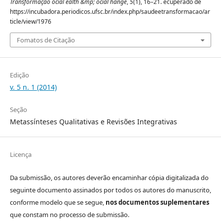
Transformação ocial ealth &mp; ocial hange
,
5
(1), 16–21. ecuperado de
https://incubadora.periodicos.ufsc.br/index.php/saudeetransformacao/ar
ticle/view/1976
Fomatos de Citação
Edição
v. 5 n. 1 (2014)
Seção
Metassínteses Qualitativas e Revisões Integrativas
Licença
Da submissão, os autores deverão encaminhar cópia digitalizada do
seguinte documento assinados por todos os autores do manuscrito,
conforme modelo que se segue,
nos documentos suplementares
que constam no processo de submissão.