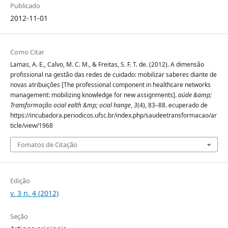
Publicado
2012-11-01
Como Citar
Lamas, A. E., Calvo, M. C. M., & Freitas, S. F. T. de. (2012). A dimensão
profissional na gestão das redes de cuidado: mobilizar saberes diante de
novas atribuições [The professional component in healthcare networks
management: mobilizing knowledge for new assignments].
aúde &amp;
Transformação ocial ealth &mp; ocial hange
,
3
(4), 83–88. ecuperado de
https://incubadora.periodicos.ufsc.br/index.php/saudeetransformacao/ar
ticle/view/1968
Fomatos de Citação
Edição
v. 3 n. 4 (2012)
Seção