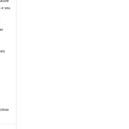
Saúde
 e seu
r
er
eis
ctivas