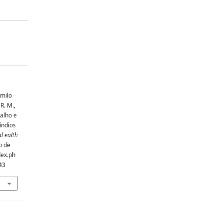
amilo
R. M.,
balho e
índios
l ealth
o de
dex.ph
43