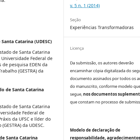
na.
v. 5 n. 1 (2014)
Seção
Experiências Transformadoras
 Santa Catarina (UDESC)
Licença
stado de Santa Catarina
Universidade Federal de
Da submissão, os autores deverão
s de pesquisa EDEN da
Trabalho (GESTRA) da
encaminhar cópia digitalizada do seg
documento assinados por todos os a
do manuscrito, conforme modelo que
do de Santa Catarina
segue,
nos documentos suplement
que constam no processo de submiss
stado de Santa Catarina
versidade Federal de
ráxis da UFSC e líder do
o (GESTRA) da UDESC.
Modelo de declaração de
de Santa Catarina
responsabilidade, agradecimentos