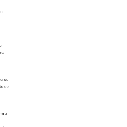
am
s
e
uma
rei ou
to de
om a