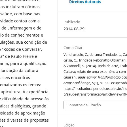
Direitos Autorais
as incluíram oficinas
e saúde, com base nas
tividade contou com a
Publicado
os de Enfermagem e de
2014-08-29
io de conhecimentos e
ulações, sua condição de
Como Citar
e “Rodas de Conversa”,
Vendruscolo, C., de Lima Trindade, L., C
a” de Paulo Freire e
Grisa, C., Trindade Rebonatto Oltramari, 
nia, para a qualificação
& Zanotelli, S. (2014). Roda de Arte, Tra
lorização da cultura
Cultura: relato de uma experiência com 
s seis encontros
Guarani.
aúde &amp; Transformação ocia
&mp; ocial hange
,
5
(1), 81–90. ecuperad
lematizados os temas:
https://incubadora.periodicos.ufsc.br/in
 apicultura. A experiência
p/saudeetransformacao/article/view/19
e dificuldade de acesso às
Fomatos de Citação
áticas dialógicas, grande
ssidade de aproximação
des diversas de propostas
Edição