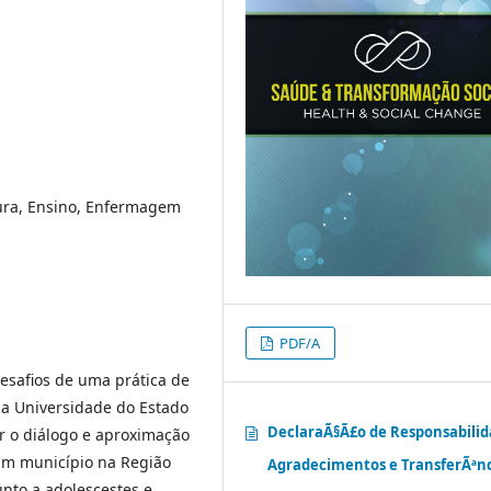
tura, Ensino, Enfermagem
PDF/A
esafios de uma prática de
a Universidade do Estado
DeclaraÃ§Ã£o de Responsabilid
r o diálogo e aproximação
um município na Região
Agradecimentos e TransferÃªnc
unto a adolescestes e