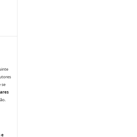
uinte
utores
 se
ares
ão.
 e