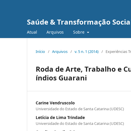
Saúde & Transformação Social
Atual
Arquivos
Sobre
Início
/
Arquivos
/
v. 5 n. 1 (2014)
/
Experiências 
Roda de Arte, Trabalho e C
índios Guarani
Carine Vendruscolo
Universidade do Estado de Santa Catarina (UDESC)
Letícia de Lima Trindade
Universidade do Estado de Santa Catarina (UDESC)