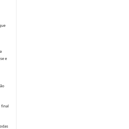
 que
a
se e
são
final
todas