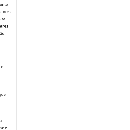
uinte
utores
 se
ares
ão.
 e
 que
a
se e