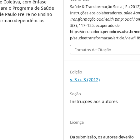
e Coletiva, com ênfase
Saúde & Transformação Social, E. (2012)
ara o Programa de Saúde
Instruções aos colaboradores.
aúde &a
de Paulo Freire no Ensino
Transformação ocial ealth &mp; ocial ha
Farmacodependências.
3
(3), 117–125. ecuperado de
https://incubadora.periodicos.ufsc.br/in
p/saudeetransformacao/article/view/18
Fomatos de Citação
Edição
v. 3 n. 3 (2012)
Seção
Instruções aos autores
Licença
Da submissão, os autores deverão