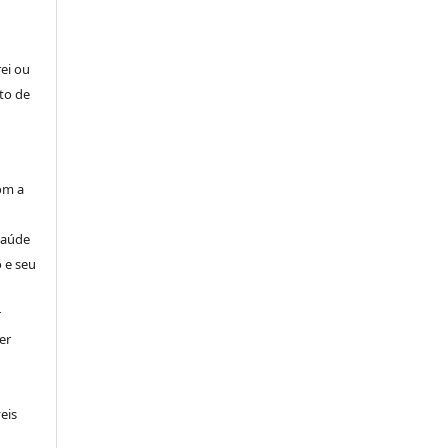
rei ou
to de
om a
Saúde
 e seu
r
er
eis