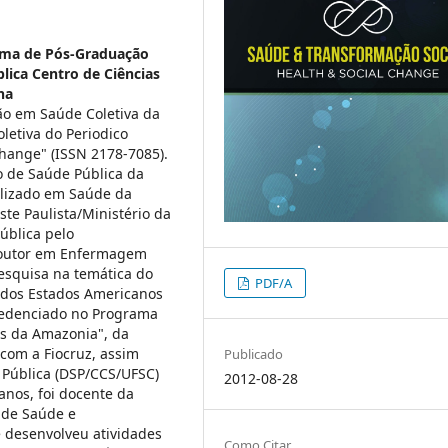
ma de Pós-Graduação
ica Centro de Ciências
na
o em Saúde Coletiva da
oletiva do Periodico
hange" (ISSN 2178-7085).
 de Saúde Pública da
alizado em Saúde da
te Paulista/Ministério da
ública pelo
Doutor em Enfermagem
esquisa na temática do
PDF/A
 dos Estados Americanos
redenciado no Programa
s da Amazonia", da
com a Fiocruz, assim
Publicado
Pública (DSP/CCS/UFSC)
2012-08-28
anos, foi docente da
 de Saúde e
 desenvolveu atividades
Como Citar