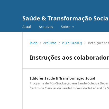
Saúde & Transformação Social
Atual
Arquivos
Sobre
Início
/
Arquivos
/
v. 3 n. 3 (2012)
/
Instruções aos
Instruções aos colaborado
Editores Saúde & Transformação Social
Programa de Pós-Graduação em Saúde Coletiva Depar
Centro de Ciências da Saúde Universidade Federal de S