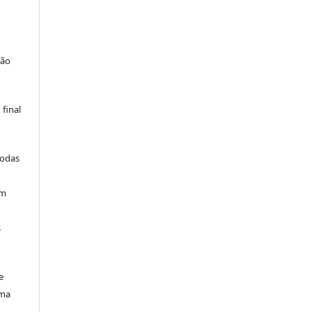
são
final
todas
am
s
e
uma