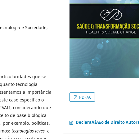
Tecnologia e Sociedade,
articularidades que se
quanto tecnologia
resentamos a importância
PDF/A
ste caso específico o
IVALI, considerando que
eito de base biológica
DeclaraÃ§Ã£o de Direito Autor
 por exemplo, políticas,
ermos:
tecnologias leves, e
cessária para colaborar