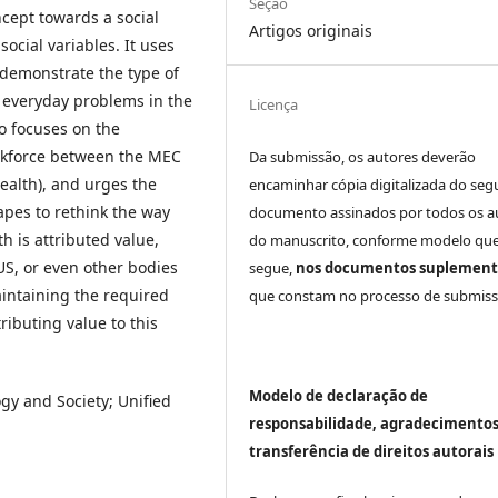
Seção
ncept towards a social
Artigos originais
ocial variables. It uses
o demonstrate the type of
o everyday problems in the
Licença
so focuses on the
orkforce between the MEC
Da submissão, os autores deverão
Health), and urges the
encaminhar cópia digitalizada do seg
apes to rethink the way
documento assinados por todos os a
h is attributed value,
do manuscrito, conforme modelo que
US, or even other bodies
segue,
nos documentos suplement
maintaining the required
que constam no processo de submiss
ttributing value to this
Modelo de declaração de
gy and Society; Unified
responsabilidade, agradecimentos
transferência de direitos autorais