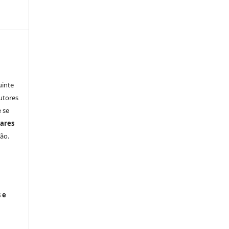
uinte
utores
 se
ares
ão.
 e