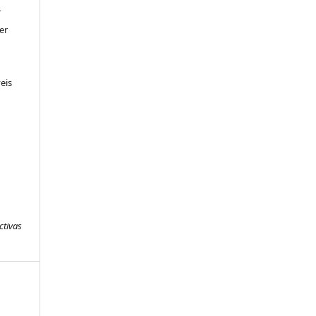
r
er
eis
ctivas