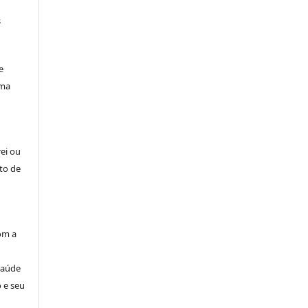
s
e
uma
rei ou
to de
om a
Saúde
 e seu