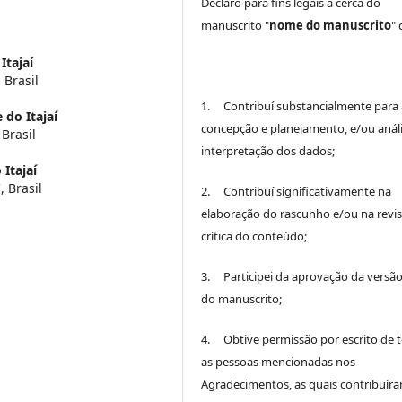
Declaro para fins legais a cerca do
manuscrito "
nome do manuscrito
"
Itajaí
 Brasil
1. Contribuí substancialmente para 
 do Itajaí
concepção e planejamento, e/ou análi
 Brasil
interpretação dos dados;
Itajaí
, Brasil
2. Contribuí significativamente na
elaboração do rascunho e/ou na revi
crítica do conteúdo;
3. Participei da aprovação da versão 
do manuscrito;
4. Obtive permissão por escrito de 
as pessoas mencionadas nos
Agradecimentos, as quais contribuír