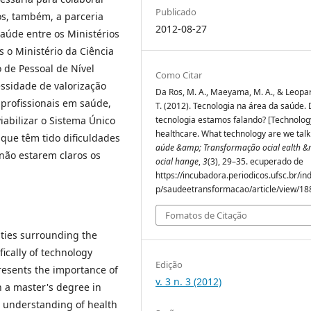
Publicado
os, também, a parceria
2012-08-27
aúde entre os Ministérios
o Ministério da Ciência
 de Pessoal de Nível
Como Citar
ssidade de valorização
Da Ros, M. A., Maeyama, M. A., & Leopar
profissionais em saúde,
T. (2012). Tecnologia na área da saúde.
abilizar o Sistema Único
tecnologia estamos falando? [Technolog
healthcare. What technology are we talki
que têm tido dificuldades
aúde &amp; Transformação ocial ealth &
não estarem claros os
ocial hange
,
3
(3), 29–35. ecuperado de
https://incubadora.periodicos.ufsc.br/in
p/saudeetransformacao/article/view/18
Fomatos de Citação
rities surrounding the
ically of technology
Edição
 presents the importance of
v. 3 n. 3 (2012)
h a master's degree in
t understanding of health