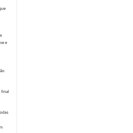
 que
a
se e
são
final
todas
am