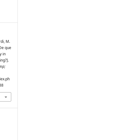
di, M.
 De que
y in
ng?].
mp;
dex.ph
88