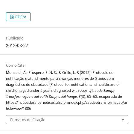
PDF/A
Publicado
2012-08-27
Como Citar
Monestel, A., Próspero, E. N. S., & Grillo, L. P. (2012). Protocolo de
notificação e atendimento para crianças menores de 5 anos com
diagnóstico de obesidade [Protocol for notification and healthcare of
children aged under 5 years diagnosed with obesity].
aúde &amp;
Transformação ocial ealth &mp; ocial hange
,
3
(3), 65–68. ecuperado de
https://incubadora.periodicos.ufsc.br/index.php/saudeetransformacao/ar
ticle/view/1886
Fomatos de Citação