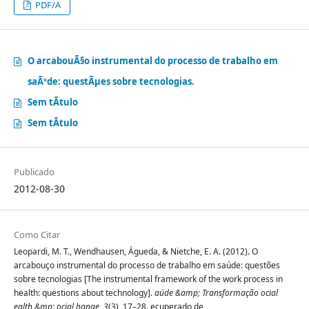
PDF/A
O arcabouÃ§o instrumental do processo de trabalho em
saÃºde: questÃµes sobre tecnologias.
Sem tÃ­tulo
Sem tÃ­tulo
Publicado
2012-08-30
Como Citar
Leopardi, M. T., Wendhausen, Águeda, & Nietche, E. A. (2012). O
arcabouço instrumental do processo de trabalho em saúde: questões
sobre tecnologias [The instrumental framework of the work process in
health: questions about technology].
aúde &amp; Transformação ocial
ealth &mp; ocial hange
,
3
(3), 17–28. ecuperado de