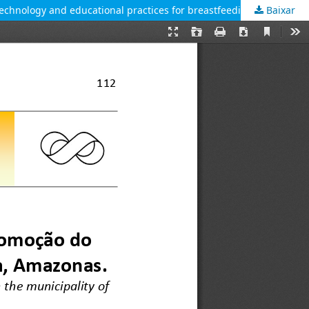
Baixar
Tecnologia social e práticas educativas para promoção do aleitamento materno no município de Itapiranga, Amazonas [Social technology and educational practices for breastfeeding promotion in the municipality of Itapiranga, Amazonas]