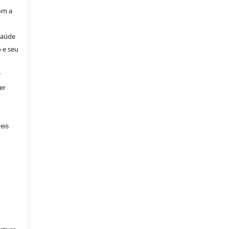
om a
Saúde
 e seu
r
er
eis