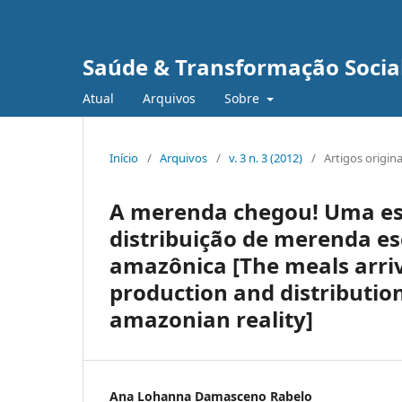
Saúde & Transformação Social
Atual
Arquivos
Sobre
Início
/
Arquivos
/
v. 3 n. 3 (2012)
/
Artigos origina
A merenda chegou! Uma es
distribuição de merenda es
amazônica [The meals arriv
production and distribution
amazonian reality]
Ana Lohanna Damasceno Rabelo