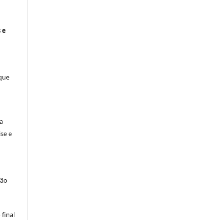
 e
 que
a
se e
são
final