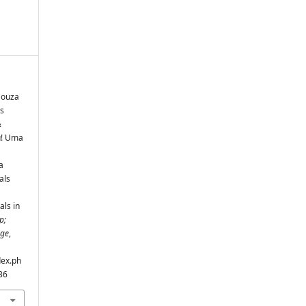
 Souza
as
&
u! Uma
a
als
als in
p;
nge
,
dex.ph
36