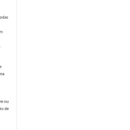
todas
am
s
e
uma
rei ou
to de