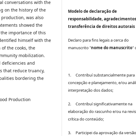
l conversations with the
g on the history of the
Modelo de declaração de
 production, was also
responsabilidade, agradecimentos
tatements showed the
transferência de direitos autorais
the importance of this
dentified himself with the
Declaro para fins legais a cerca do
 of the cooks, the
manuscrito "
nome do manuscrito
"
ommunity mobilization.
 deficiencies and
s that reduce truancy,
1. Contribuí substancialmente para 
palities bordering the
concepção e planejamento, e/ou análi
interpretação dos dados;
Food Production
2. Contribuí significativamente na
elaboração do rascunho e/ou na revi
crítica do conteúdo;
3. Participei da aprovação da versão 