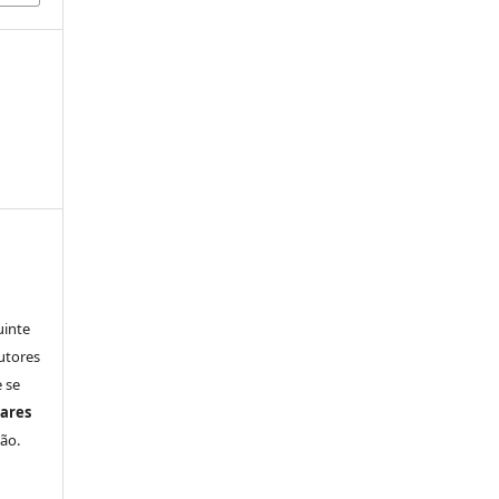
uinte
utores
 se
ares
ão.