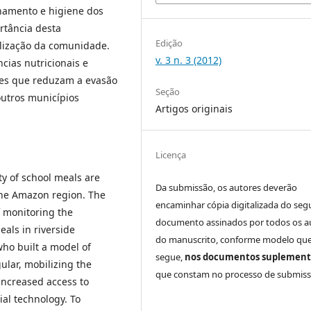
enamento e higiene dos
rtância desta
Edição
ilização da comunidade.
v. 3 n. 3 (2012)
ias nutricionais e
res que reduzam a evasão
Seção
outros municípios
Artigos originais
Licença
ity of school meals are
Da submissão, os autores deverão
 the Amazon region. The
encaminhar cópia digitalizada do seg
f monitoring the
documento assinados por todos os a
eals in riverside
do manuscrito, conforme modelo que
who built a model of
segue,
nos documentos suplement
ular, mobilizing the
que constam no processo de submiss
increased access to
ial technology. To