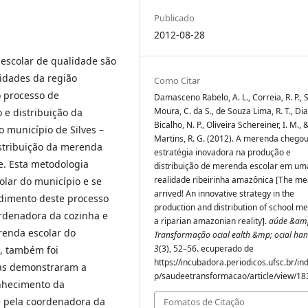
Publicado
2012-08-28
 escolar de qualidade são
idades da região
Como Citar
o processo de
Damasceno Rabelo, A. L., Correia, R. P.,
Moura, C. da S., de Souza Lima, R. T., Di
 distribuição da
Bicalho, N. P., Oliveira Schereiner, I. M., 
 município de Silves –
Martins, R. G. (2012). A merenda chego
stribuição da merenda
estratégia inovadora na produção e
e. Esta metodologia
distribuição de merenda escolar em um
realidade ribeirinha amazônica [The me
lar do município e se
arrived! An innovative strategy in the
ndimento deste processo
production and distribution of school me
ordenadora da cozinha e
a riparian amazonian reality].
aúde &am
renda escolar do
Transformação ocial ealth &mp; ocial ha
3
(3), 52–56. ecuperado de
, também foi
https://incubadora.periodicos.ufsc.br/in
las demonstraram a
p/saudeetransformacao/article/view/18
onhecimento da
e pela coordenadora da
Fomatos de Citação