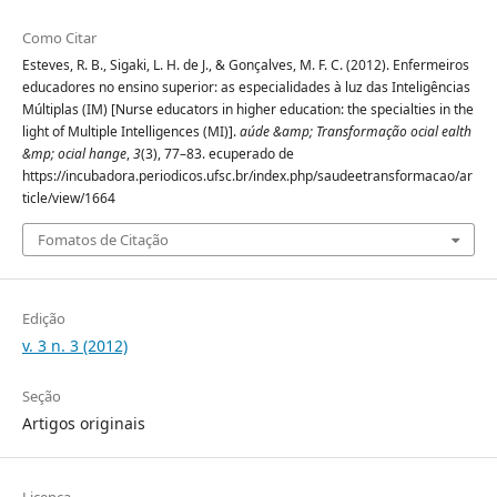
Como Citar
Esteves, R. B., Sigaki, L. H. de J., & Gonçalves, M. F. C. (2012). Enfermeiros
educadores no ensino superior: as especialidades à luz das Inteligências
Múltiplas (IM) [Nurse educators in higher education: the specialties in the
light of Multiple Intelligences (MI)].
aúde &amp; Transformação ocial ealth
&mp; ocial hange
,
3
(3), 77–83. ecuperado de
https://incubadora.periodicos.ufsc.br/index.php/saudeetransformacao/ar
ticle/view/1664
Fomatos de Citação
Edição
v. 3 n. 3 (2012)
Seção
Artigos originais
Licença