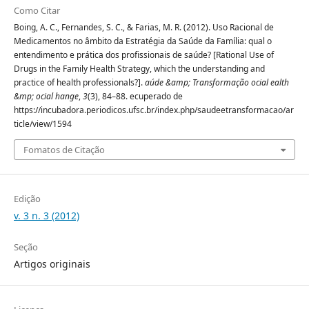
Como Citar
Boing, A. C., Fernandes, S. C., & Farias, M. R. (2012). Uso Racional de
Medicamentos no âmbito da Estratégia da Saúde da Família: qual o
entendimento e prática dos profissionais de saúde? [Rational Use of
Drugs in the Family Health Strategy, which the understanding and
practice of health professionals?].
aúde &amp; Transformação ocial ealth
&mp; ocial hange
,
3
(3), 84–88. ecuperado de
https://incubadora.periodicos.ufsc.br/index.php/saudeetransformacao/ar
ticle/view/1594
Fomatos de Citação
Edição
v. 3 n. 3 (2012)
Seção
Artigos originais