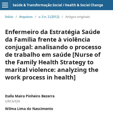
Saúde & Transformação Social / Health & Social Change
Início
/
Arquivos
/
v. 3 n. 2 (2012)
/
Artigos originais
Enfermeiro da Estratégia Saúde
da Família frente à violência
conjugal: analisando o processo
de trabalho em saúde [Nurse of
the Family Health Strategy to
marital violence: analyzing the
work process in health]
Italla Maira Pinheiro Bezerra
URCA/FJN
Wilma Lima do Nascimento