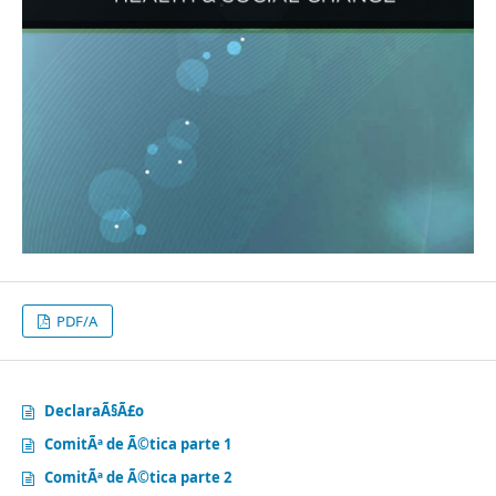
PDF/A
DeclaraÃ§Ã£o
ComitÃª de Ã©tica parte 1
ComitÃª de Ã©tica parte 2