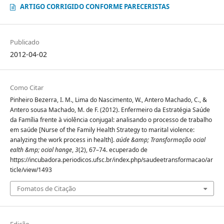
ARTIGO CORRIGIDO CONFORME PARECERISTAS
Publicado
2012-04-02
Como Citar
Pinheiro Bezerra, I. M., Lima do Nascimento, W., Antero Machado, C., &
Antero sousa Machado, M. de F. (2012). Enfermeiro da Estratégia Saúde
da Família frente à violência conjugal: analisando o processo de trabalho
em saúde [Nurse of the Family Health Strategy to marital violence:
analyzing the work process in health].
aúde &amp; Transformação ocial
ealth &mp; ocial hange
,
3
(2), 67–74. ecuperado de
https://incubadora.periodicos.ufsc.br/index.php/saudeetransformacao/ar
ticle/view/1493
Fomatos de Citação
Edição