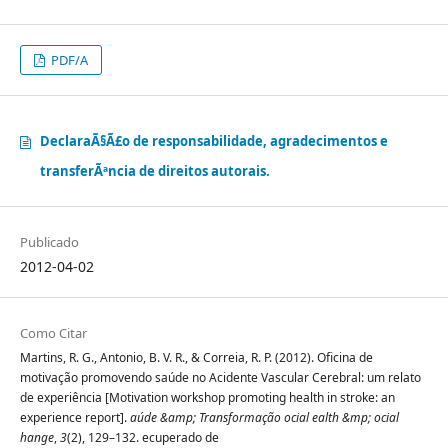
PDF/A
DeclaraÃ§Ã£o de responsabilidade, agradecimentos e
transferÃªncia de direitos autorais.
Publicado
2012-04-02
Como Citar
Martins, R. G., Antonio, B. V. R., & Correia, R. P. (2012). Oficina de
motivação promovendo saúde no Acidente Vascular Cerebral: um relato
de experiência [Motivation workshop promoting health in stroke: an
experience report].
aúde &amp; Transformação ocial ealth &mp; ocial
hange
,
3
(2), 129–132. ecuperado de