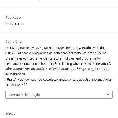
Publicado
2012-04-11
Como Citar
Ferraz, F., Backes, V. M. S., Mercado-Martínez, F. J., & Prado, M. L. do.
(2012). Políticas e programas de educação permanente em saúde no
Brasil: revisão integrativa de literatura [Policies and programs for
permanent education in health in Brazil: integrative review of literature].
aúde &amp; Transformação ocial ealth &mp; ocial hange
,
3
(2), 113–128.
ecuperado de
https://incubadora.periodicos.ufsc.br/index.php/saudeetransformacao/ar
ticle/view/1488
Fomatos de Citação
Edição