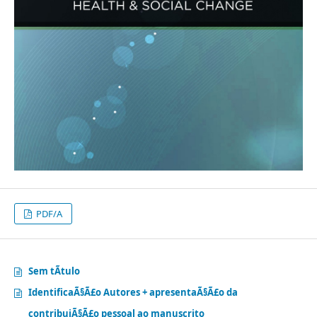
PDF/A
Sem tÃ­tulo
IdentificaÃ§Ã£o Autores + apresentaÃ§Ã£o da
contribuiÃ§Ã£o pessoal ao manuscrito