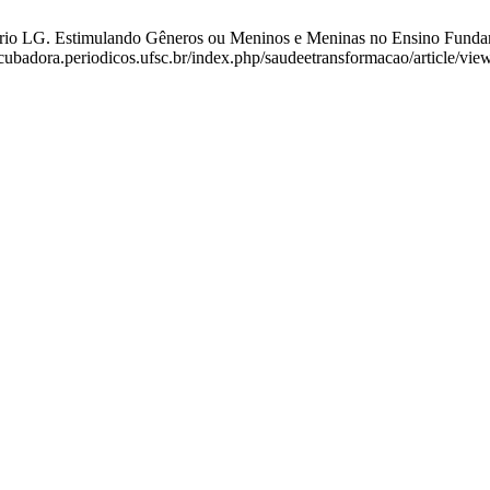
ório LG. Estimulando Gêneros ou Meninos e Meninas no Ensino Fundame
incubadora.periodicos.ufsc.br/index.php/saudeetransformacao/article/vi