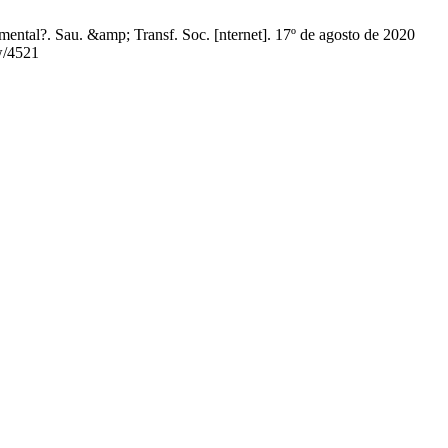
ntal?. Sau. &amp; Transf. Soc. [nternet]. 17º de agosto de 2020
ew/4521