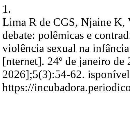
1.
Lima R de CGS, Njaine K, 
debate: polêmicas e contra
violência sexual na infânci
[nternet]. 24º de janeiro de
2026];5(3):54-62. isponíve
https://incubadora.periodic