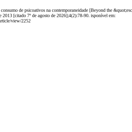
a consumo de psicoativos na contemporaneidade [Beyond the &quot;esca
de 2013 [citado 7º de agosto de 2026];4(2):78-90. isponível em:
article/view/2252