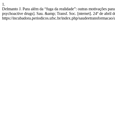
1.
Delmanto J. Para além da “fuga da realidade”: outras motivações par
psychoactive drugs]. Sau. &amp; Transf. Soc. [nternet]. 24º de abril 
https://incubadora.periodicos.ufsc.br/index.php/saudeetransformacao/