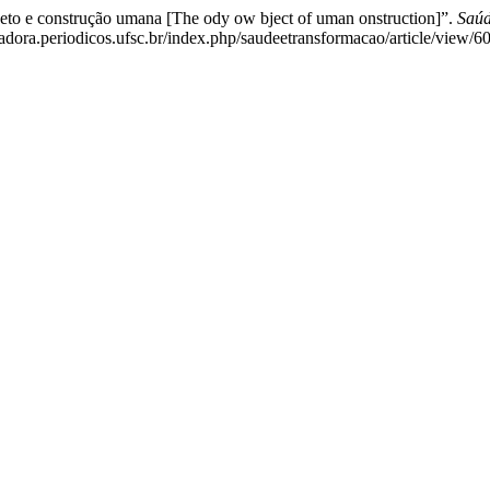
jeto e construção umana [The ody ow bject of uman onstruction]”.
Saúd
badora.periodicos.ufsc.br/index.php/saudeetransformacao/article/view/6