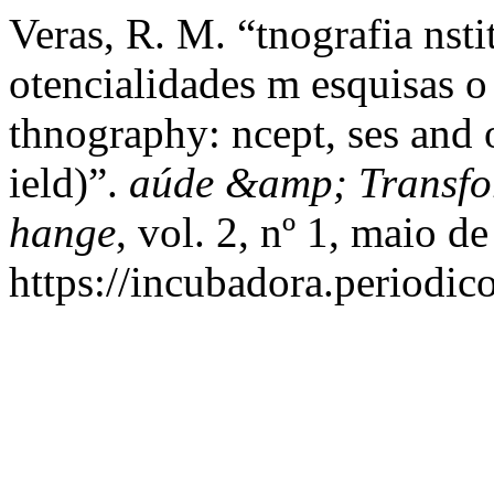
Veras, R. M. “tnografia nsti
otencialidades m esquisas o
thnography: ncept, ses and o
ield)”.
aúde &amp; Transfor
hange
, vol. 2, nº 1, maio d
https://incubadora.periodic